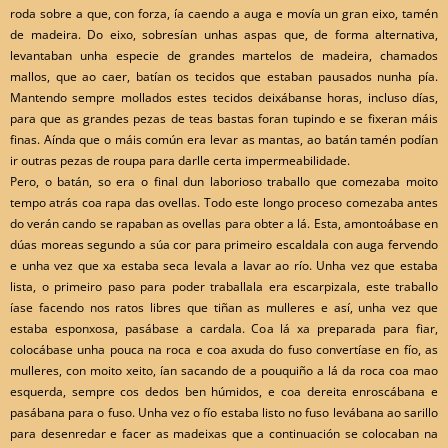
roda sobre a que, con forza, ía caendo a auga e movía un gran eixo, tamén
de madeira. Do eixo, sobresían unhas aspas que, de forma alternativa,
levantaban unha especie de grandes martelos de madeira, chamados
mallos, que ao caer, batían os tecidos que estaban pausados nunha pía.
Mantendo sempre mollados estes tecidos deixábanse horas, incluso días,
para que as grandes pezas de teas bastas foran tupindo e se fixeran máis
finas. Aínda que o máis común era levar as mantas, ao batán tamén podían
ir outras pezas de roupa para darlle certa impermeabilidade.
Pero, o batán, so era o final dun laborioso traballo que comezaba moito
tempo atrás coa rapa das ovellas. Todo este longo proceso comezaba antes
do verán cando se rapaban as ovellas para obter a lá. Esta, amontoábase en
dúas moreas segundo a súa cor para primeiro escaldala con auga fervendo
e unha vez que xa estaba seca levala a lavar ao río. Unha vez que estaba
lista, o primeiro paso para poder traballala era escarpizala, este traballo
íase facendo nos ratos libres que tiñan as mulleres e así, unha vez que
estaba esponxosa, pasábase a cardala. Coa lá xa preparada para fiar,
colocábase unha pouca na roca e coa axuda do fuso convertíase en fío, as
mulleres, con moito xeito, ían sacando de a pouquiño a lá da roca coa mao
esquerda, sempre cos dedos ben húmidos, e coa dereita enroscábana e
pasábana para o fuso. Unha vez o fío estaba listo no fuso levábana ao sarillo
para desenredar e facer as madeixas que a continuación se colocaban na