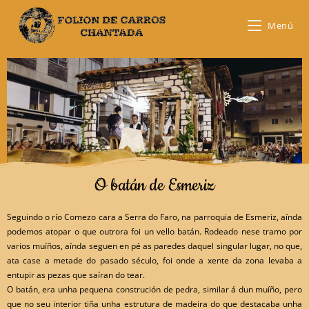
Menú
O batán de Esmeriz
Seguindo o río Comezo cara a Serra do Faro, na parroquia de Esmeriz, aínda
podemos atopar o que outrora foi un vello batán. Rodeado nese tramo por
varios muíños, aínda seguen en pé as paredes daquel singular lugar, no que,
ata case a metade do pasado século, foi onde a xente da zona levaba a
entupir as pezas que saíran do tear.
O batán, era unha pequena construción de pedra, similar á dun muíño, pero
que no seu interior tiña unha estrutura de madeira do que destacaba unha