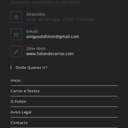
Estaremos encantados de atenderte
Dirección:
Avda. de Portugal, 27500, Chantada
Email:
amigosdofolion@gmail.com
Sitio Web:
www.foliondecarros.com
Onde Queres Ir?
Inicio
Carros e Textos
O Folión
Aviso Legal
Contacto