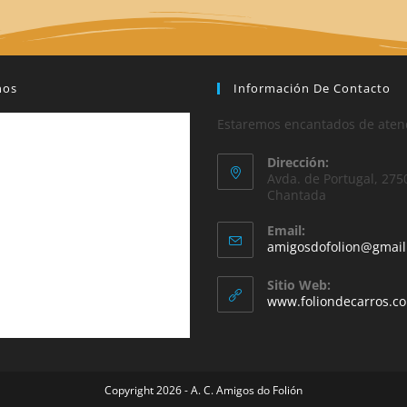
nos
Información De Contacto
Estaremos encantados de aten
Dirección:
Avda. de Portugal, 275
Chantada
Email:
amigosdofolion@gmai
Sitio Web:
www.foliondecarros.c
Copyright 2026 - A. C. Amigos do Folión