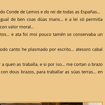
a do Conde de Lemos e do rei de todas as Españas…
 igual de ben coas dúas mans… e a lei só permitía
 con valor moral…
entos… e ata foi moi pouco tamén se conservaba un
 todo canto he plasmado por escrito… atesoro cabal
a quen as traballa, e si por iso… me cortan o brazo
con dous brazos, para traballar as súas terras… en