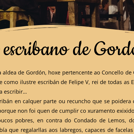
 escribano de Gord
a aldea de Gordón, hoxe pertencente ao Concello de
tade como ilustre escribán de Felipe V, rei de todas 
ra escribir…
ribán en calquer parte ou recuncho que se poidera c
 porque non foi quen de cumplir co xuramento exixido 
oucos pobres, en contra do Condado de Lemos, don
ía que regalarllas aos labregos, capaces de facela