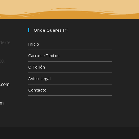
Onde Queres Ir?
derte
Inicio
Carros e Textos
00,
O Folión
Aviso Legal
l.com
Contacto
om