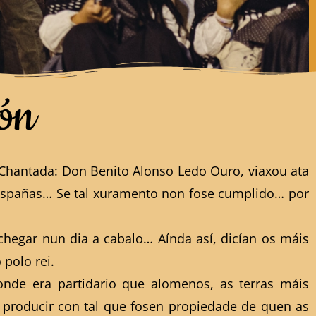
ón
 Chantada: Don Benito Alonso Ledo Ouro, viaxou ata
as Españas… Se tal xuramento non fose cumplido… por
hegar nun dia a cabalo… Aínda así, dicían os máis
polo rei.
de era partidario que alomenos, as terras máis
s producir con tal que fosen propiedade de quen as