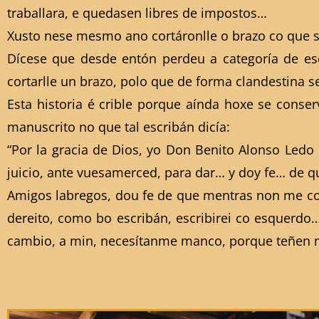
traballara, e quedasen libres de impostos…
Xusto nese mesmo ano cortáronlle o brazo co que s
Dícese que desde entón perdeu a categoría de esc
cortarlle un brazo, polo que de forma clandestina 
Esta historia é crible porque aínda hoxe se cons
manuscrito no que tal escribán dicía:
“Por la gracia de Dios, yo Don Benito Alonso Ledo
juicio, ante vuesamerced, para dar… y doy fe… de que
Amigos labregos, dou fe de que mentras non me cort
dereito, como bo escribán, escribirei co esquerdo
cambio, a min, necesítanme manco, porque teñen m