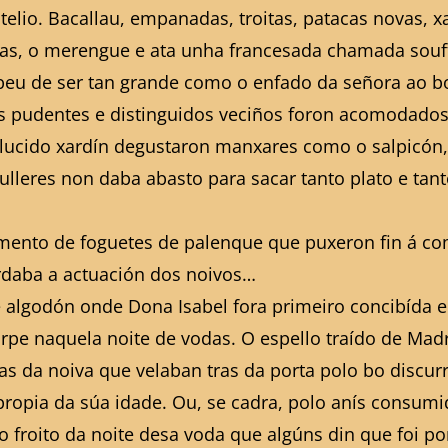
elio. Bacallau, empanadas, troitas, patacas novas, x
llas, o merengue e ata unha francesada chamada souf
u de ser tan grande como o enfado da señora ao bo
s pudentes e distinguidos veciños foron acomodados 
 lucido xardín degustaron manxares como o salpicón, o 
leres non daba abasto para sacar tanto plato e tanto
zamento de foguetes de palenque que puxeron fin á 
ardaba a actuación dos noivos…
e algodón onde Dona Isabel fora primeiro concibída e
irpe naquela noite de vodas. O espello traído de Mad
ras da noiva que velaban tras da porta polo bo discu
propia da súa idade. Ou, se cadra, polo anís consumi
froito da noite desa voda que algúns din que foi po