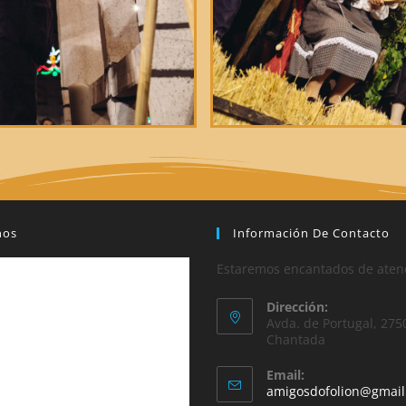
nos
Información De Contacto
Estaremos encantados de aten
Dirección:
Avda. de Portugal, 275
Chantada
Email:
amigosdofolion@gmai