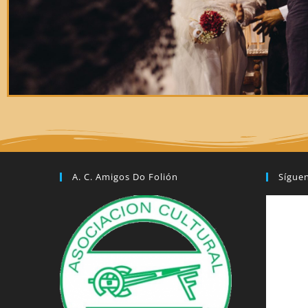
A. C. Amigos Do Folión
Sígue