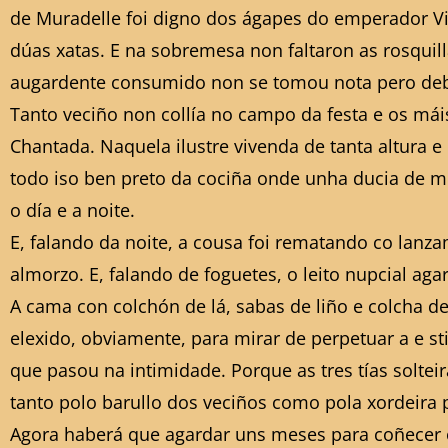
de Muradelle foi digno dos ágapes do emperador Vit
dúas xatas. E na sobremesa non faltaron as rosqui
augardente consumido non se tomou nota pero debe
Tanto veciño non collía no campo da festa e os mái
Chantada. Naquela ilustre vivenda de tanta altura e
todo iso ben preto da cociña onde unha ducia de mul
o día e a noite.
E, falando da noite, a cousa foi rematando co lan
almorzo. E, falando de foguetes, o leito nupcial ag
A cama con colchón de lá, sabas de liño e colcha d
elexido, obviamente, para mirar de perpetuar a e st
que pasou na intimidade. Porque as tres tías soltei
tanto polo barullo dos veciños como pola xordeira 
Agora haberá que agardar uns meses para coñecer o 