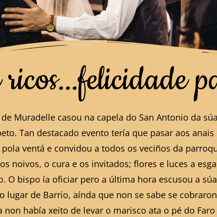
ricos...felicidade p
el de Muradelle casou na capela do San Antonio da s
eto. Tan destacado evento tería que pasar aos anais 
 pola ventá e convidou a todos os veciños da parroqu
s noivos, o cura e os invitados; flores e luces a esga
. O bispo ía oficiar pero a última hora escusou a sú
do lugar de Barrio, aínda que non se sabe se cobraro
on había xeito de levar o marisco ata o pé do Faro 