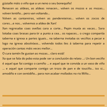
gústalle máis o viño que a un neno o seu bonequiño!
Renacen as aldeas, as aldeas renacen… volven os mozos e as mozas…
volven lentiño… pero van voltando…
Volven as cantareiras, volven as pandereteiras… volven os zocos de
cores….e nos… volvemos a aldea de Xan!
Xan regresaba coas ovellas cara a corte… Pepin muxía as vacas… Sara
loitaba coas brasas para tir a punto a cea… os rapaces… o crego compartía
taberna e igrexa a partes iguais… na taberna invitaba os veciños a pecar e
logo na igrexa absolvíaos… volvendo todos iles á taberna para repetir a
operación cantas máis veces mellor…
O cura tamén lle gustan as mozas… claro está!
Xa que se fala do pobo esta pode ser a conclusión do relato …: Un bon veciño
é aquel que fai contigo o camiño … e aquel que te convida a un vaso de viño
… e aquel que comparte contigo un trozo de pan e de touciño… iso si…
amodiño e con sentidiño… para non acabar mollados no rio Miño…