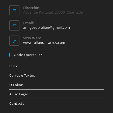
Dirección:
Avda. de Portugal, 27500, Chantada
Email:
amigosdofolion@gmail.com
Sitio Web:
www.foliondecarros.com
Onde Queres Ir?
Inicio
Carros e Textos
O Folión
Aviso Legal
Contacto