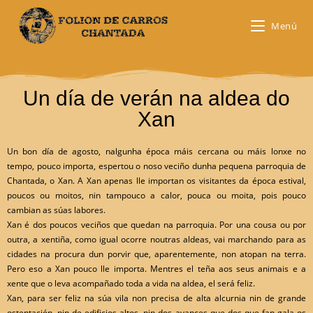
Menú
Un día de verán na aldea do
Xan
Un bon día de agosto, nalgunha época máis cercana ou máis lonxe no
tempo, pouco importa, espertou o noso veciño dunha pequena parroquia de
Chantada, o Xan. A Xan apenas lle importan os visitantes da época estival,
poucos ou moitos, nin tampouco a calor, pouca ou moita, pois pouco
cambian as súas labores.
Xan é dos poucos veciños que quedan na parroquia. Por una cousa ou por
outra, a xentiña, como igual ocorre noutras aldeas, vai marchando para as
cidades na procura dun porvir que, aparentemente, non atopan na terra.
Pero eso a Xan pouco lle importa. Mentres el teña aos seus animais e a
xente que o leva acompañado toda a vida na aldea, el será feliz.
Xan, para ser feliz na súa vila non precisa de alta alcurnia nin de grande
ostentación, nin de edificios altos, nin dos avances que dos que fan gala os