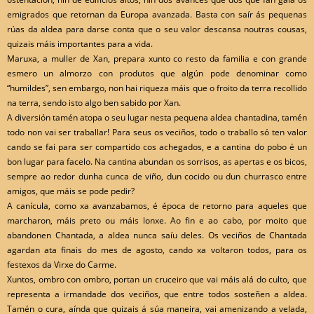
emigrados que retornan da Europa avanzada. Basta con saír ás pequenas
rúas da aldea para darse conta que o seu valor descansa noutras cousas,
quizais máis importantes para a vida.
Maruxa, a muller de Xan, prepara xunto co resto da familia e con grande
esmero un almorzo con produtos que algún pode denominar como
“humildes”, sen embargo, non hai riqueza máis que o froito da terra recollido
na terra, sendo isto algo ben sabido por Xan.
A diversión tamén atopa o seu lugar nesta pequena aldea chantadina, tamén
todo non vai ser traballar! Para seus os veciños, todo o traballo só ten valor
cando se fai para ser compartido cos achegados, e a cantina do pobo é un
bon lugar para facelo. Na cantina abundan os sorrisos, as apertas e os bicos,
sempre ao redor dunha cunca de viño, dun cocido ou dun churrasco entre
amigos, que máis se pode pedir?
A canícula, como xa avanzabamos, é época de retorno para aqueles que
marcharon, máis preto ou máis lonxe. Ao fin e ao cabo, por moito que
abandonen Chantada, a aldea nunca saíu deles. Os veciños de Chantada
agardan ata finais do mes de agosto, cando xa voltaron todos, para os
festexos da Virxe do Carme.
Xuntos, ombro con ombro, portan un cruceiro que vai máis alá do culto, que
representa a irmandade dos veciños, que entre todos sosteñen a aldea.
Tamén o cura, aínda que quizais á súa maneira, vai amenizando a velada,