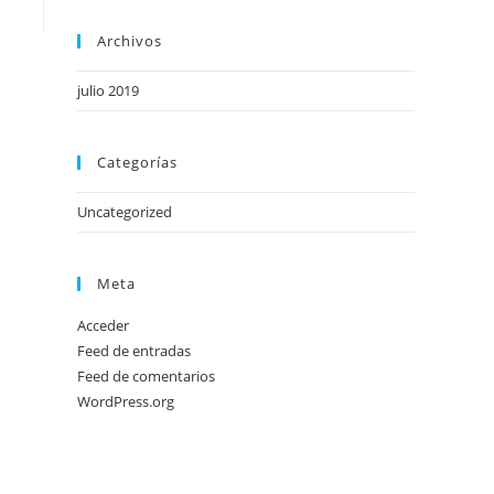
Archivos
julio 2019
Categorías
Uncategorized
Meta
Acceder
Feed de entradas
Feed de comentarios
WordPress.org