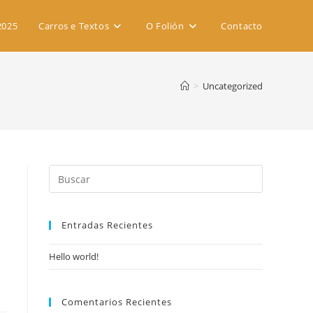
2025
Carros e Textos
O Folión
Contacto
>
Uncategorized
Entradas Recientes
Hello world!
Comentarios Recientes